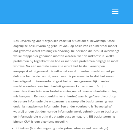
Besluitvorming vloeit organisch voort uit situationeel bewustzijn. Onze
dagelijkse besluitvorming gebeurt vaak op basis van een mentaal model
dat gevormd wordt training en ervaring. De persoon die besluit overweegt
welke stappen er genomen moeten worden, wat de uitkomst is, welke
problemen hij tegenkomt en hoe er met deze problemen omgegaan moet
worden. Na een mentale simulatie wordt het besluit verworpen,
aangepast of uitgevoerd. De uitkomst van dit mentaal model is niet per
definitie het beste besluit, maar voor de persoon die beslist het meest
bevredigend. In teamverband gaat het om een gezamenlijk mentaal
model waardoor een teambesluit genomen kan worden. Er zijn
meerdere theorieën over besluitvorming en ook waarom besluitvorming
mis kan gaan. Een voorbeeld is ‘verankering’ waarbij gefixeerd wordt op
de eerste informatie die ontvangen is waarop alle besluitvorming rust
ondanks nagekomen informatie. Een ander voorbeeld is ‘bevestiging’
waarbij alleen dat deel van de informatie wordt gebruikt om te beslissen
en informatie die niet in dit plaatje past te negeren. Bij besluitvorming
binnen CRM is een algoritme mogelijk:
Opletten (hou de omgeving in de gaten, situationeel bewustzijn)