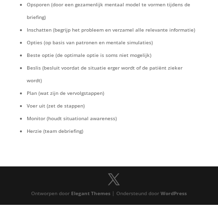
Opsporen (door een gezamenlijk mentaal model te vormen tijdens de
briefing)
Inschatten (begrijp het probleem en verzamel alle relevante informatie)
Opties (op basis van patronen en mentale simulaties)
Beste optie (de optimale optie is soms niet mogelijk)
Beslis (besluit voordat de situatie erger wordt of de patiënt zieker
wordt)
Plan (wat zijn de vervolgstappen)
Voer uit (zet de stappen)
Monitor (houdt situational awareness)
Herzie (team debriefing)
Ontworpen door
Elegant Themes
| Ondersteund door
WordPress