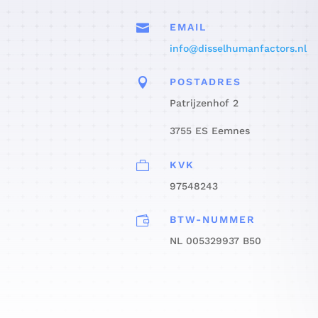

EMAIL
info@disselhumanfactors.nl

POSTADRES
Patrijzenhof 2
3755 ES Eemnes

KVK
97548243

BTW-NUMMER
NL 005329937 B50