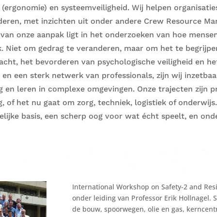
(ergonomie) en systeemveiligheid. Wij helpen organisatie
deren, met inzichten uit onder andere Crew Resource Man
 van onze aanpak ligt in het onderzoeken van hoe mens
k. Niet om gedrag te veranderen, maar om het te begrijpe
cht, het bevorderen van psychologische veiligheid en het
 en een sterk netwerk van professionals, zijn wij inzetba
 en leren in complexe omgevingen. Onze trajecten zijn pr
 of het nu gaat om zorg, techniek, logistiek of onderwij
lijke basis, een scherp oog voor wat écht speelt, en ond
International Workshop on Safety-2 and Resi
onder leiding van Professor Erik Hollnagel. 
de bouw, spoorwegen, olie en gas, kerncent