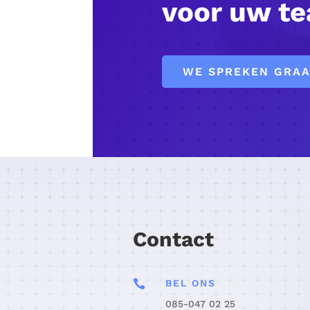
voor uw te
WE SPREKEN GRAA
Contact

BEL ONS
085-047 02 25