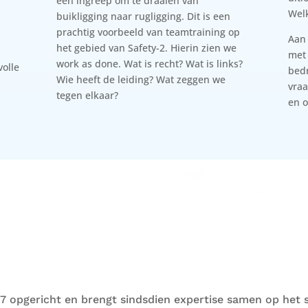
een ingreep om te draaien van
Wel
buikligging naar rugligging. Dit is een
prachtig voorbeeld van teamtraining op
Aan
het gebied van Safety-2. Hierin zien we
met
work as done. Wat is recht? Wat is links?
volle
bedr
Wie heeft de leiding? Wat zeggen we
vraa
tegen elkaar?
en o
7 opgericht en brengt sindsdien expertise samen op het s