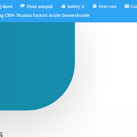
j doen
Onze aanpak
Safety-2
Over ons
Co
ing CRM- Human Factors Acute Geneeskunde
s