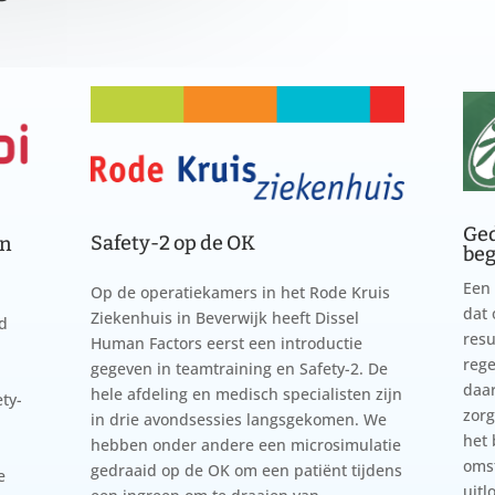
Ged
Safety-2 op de OK
en
beg
Een 
Op de operatiekamers in het Rode Kruis
dat 
Ziekenhuis in Beverwijk heeft Dissel
d
resu
Human Factors eerst een introductie
rege
gegeven in teamtraining en Safety-2. De
daar
hele afdeling en medisch specialisten zijn
ty-
zorg
in drie avondsessies langsgekomen. We
het 
hebben onder andere een microsimulatie
oms
gedraaid op de OK om een patiënt tijdens
e
uitl