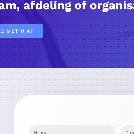
am, afdeling of organis
G MET U AF