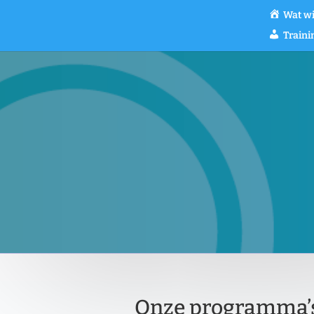
Wat wi
Train
Onze programma’