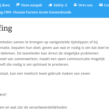
j doen
Onze aanpak
Safety-2
Over ons
Co
ing CRM- Human Factors Acute Geneeskunde
fing
amleden samen te brengen op vastgestelde tijdstippen of bij
matie, bepalen hun doel, geven aan wat er nodig is om dat doel te
problemen. De teamleider kan direct de mogelijke problemen
gevoel van samenwerken, maakt een open communicatie mogelijk
eeft die nodig is om optimaal te presteren.
bestaat, kan een medisch team gebruik maken van zeven
iënt?
team en wat zijn de verantwoordelijkheden