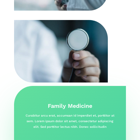
Family Medicine
Curabitur arcu erat, accumsan id imperdiet et, porttitor at
sem. Lorem ipsum dolor sit amet, consectetur adipiscing
elit. Sed porttitor lectus nibh. Donec sollicitudin