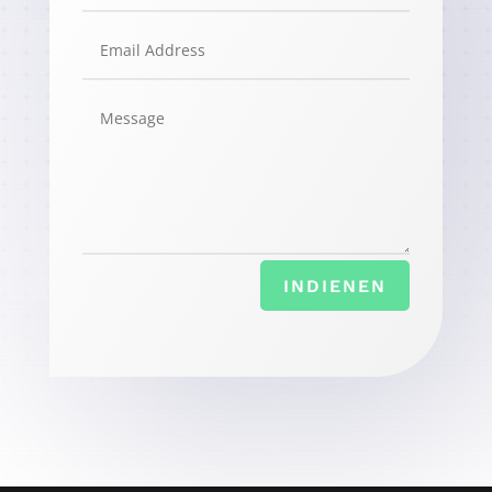
INDIENEN