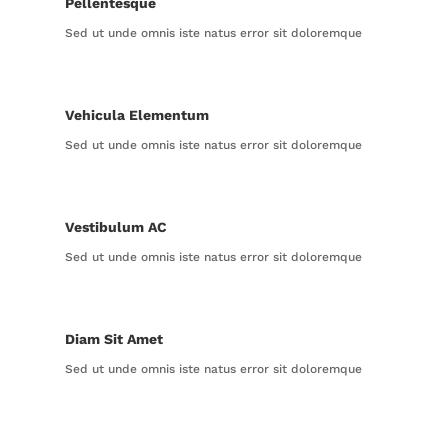
Pellentesque
Sed ut unde omnis iste natus error sit doloremque
Vehicula Elementum
Sed ut unde omnis iste natus error sit doloremque
Vestibulum AC
Sed ut unde omnis iste natus error sit doloremque
Diam Sit Amet
Sed ut unde omnis iste natus error sit doloremque