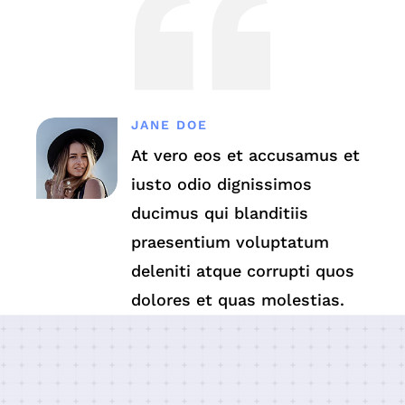
JANE DOE
At vero eos et accusamus et
iusto odio dignissimos
ducimus qui blanditiis
praesentium voluptatum
deleniti atque corrupti quos
dolores et quas molestias.