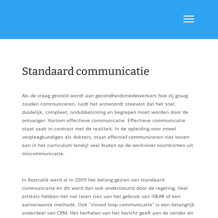
Standaard communicatie
Als de vraag gesteld wordt aan gezondheidsmedewerkers hoe zij graag
zouden communiceren, luidt het antwoordt steevast dat het snel,
duidelijk, compleet, ondubbelzinnig en begrepen moet worden door de
ontvanger. Kortom effectieve communicatie. Effectieve communicatie
staat vaak in contrast met de realiteit. In de opleiding voor zowel
verpleegkundigen als dokters, staat effectief communiceren niet boven
aan in het curriculum terwijl veel fouten op de werkvloer voortkomen uit
miscommunicatie.
In Australië werd al in 2009 het belang gezien van standaard
communicatie en dit werd dan ook ondersteund door de regering. Veel
artikels hebben het nut laten zien van het gebruik van ISBAR of een
aanverwante methode. Ook “closed loop communicatie” is een belangrijk
onderdeel van CRM. Het herhalen van het bericht geeft aan de zender en