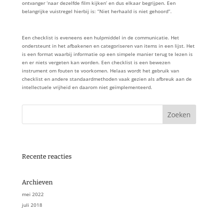
ontvanger ‘naar dezelfde film kijken’ en dus elkaar begrijpen. Een
belangrijke vuistregel hierbij is: “Niet herhaald is niet gehoord”.
Een checklist is eveneens een hulpmiddel in de communicatie. Het
ondersteunt in het afbakenen en categoriseren van items in een lijst. Het
is een format waarbij informatie op een simpele manier terug te lezen is
en er niets vergeten kan worden. Een checklist is een bewezen
instrument om fouten te voorkomen. Helaas wordt het gebruik van
checklist en andere standaardmethoden vaak gezien als afbreuk aan de
intellectuele vrijheid en daarom niet geïmplementeerd.
Recente reacties
Archieven
mei 2022
juli 2018